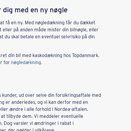
er dig med en ny nøgle
et at få en ny. Med nøgledækning får du dækket
let eller på anden måde mister din bilnøgle, eller
t du skal betale en eventuel selvrisiko på din
rsikret din bil med kaskodækning hos Topdanmark.
r for
nøgledækning
.
s kunder, ud over selve din forsikringsaftale med
ng er anderledes, og vi kan derfor med en
ller ændre i alle forhold i Nordea-aftalen.
at tilbyde dem. Vi meddeler eventuelle
 Dog varsler vi ændringer i rabat i
r, der gælder i vilkårene.