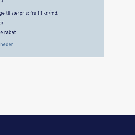
e til særpris: fra 111 kr./md.
ar
re rabat
gheder