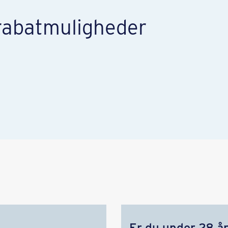
rabatmuligheder
Er du under 28 å