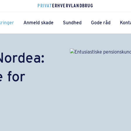
PRIVAT
ERHVERV
LANDBRUG
kringer
Anmeld skade
Sundhed
Gode råd
Kont
Nordea:
 for