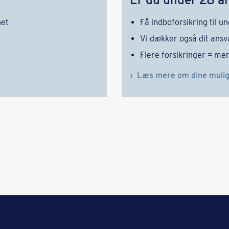
net
Få indboforsikring til ung
Vi dækker også dit ansv
Flere forsikringer = me
Læs mere om dine muli