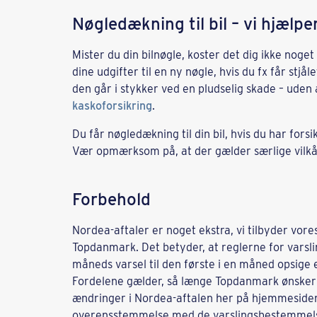
Nøgledækning til bil – vi hjælp
Mister du din bilnøgle, koster det dig ikke nog
dine udgifter til en ny nøgle, hvis du fx får stjå
den går i stykker ved en pludselig skade – uden a
kaskoforsikring
.
Du får nøgledækning til din bil, hvis du har fo
Vær opmærksom på, at der gælder særlige vilkå
Forbehold
Nordea-aftaler er noget ekstra, vi tilbyder vore
Topdanmark. Det betyder, at reglerne for varsli
måneds varsel til den første i en måned opsige e
Fordelene gælder, så længe Topdanmark ønsker 
ændringer i Nordea-aftalen her på hjemmesiden.
overensstemmelse med de varslingsbestemmelse