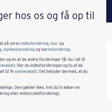
er hos os og få op til
bat på vores
indboforsikring
,
hus
- og
g
,
ulykkesforsikring
og
børneforsikring
.
en og én af de andre forsikringer får du i alt 12
lerabat
). Har du indboforsikringen og to af de
alt 12 %
samlerabat
). Det betyder dermed, at du
kellige. Den gælder ikke, hvis du fx køber en
ikring eller motorcykelforsikring).