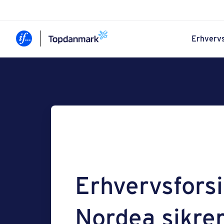
Erhvervs
Erhvervs­forsi
Nordea sikrer