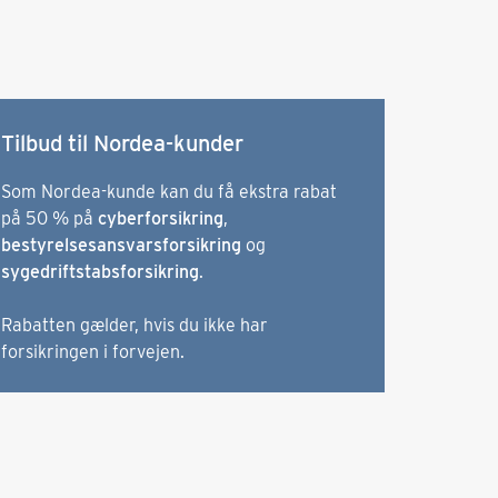
Tilbud til Nordea-kunder
Som Nordea-kunde kan du få ekstra rabat
på 50 % på
cyberforsikring
,
bestyrelsesansvarsforsikring
og
sygedriftstabsforsikring
.
Rabatten gælder, hvis du ikke har
forsikringen i forvejen.