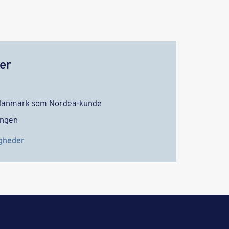
ger
opdanmark som Nordea-kunde
ingen
gheder