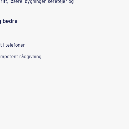
ift, løsøre, bygninger, køretøjer og
g bedre
t i telefonen
ompetent rådgivning