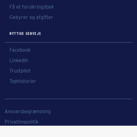
Få et forsikringstjek
Gebyrer og afgifter
NYTTIGE GENVEJE
Facebook
LinkedIn
Trustpilot
Tophistorier
Ansvarsbegrænsning
Privatlivspolitik
Cookies